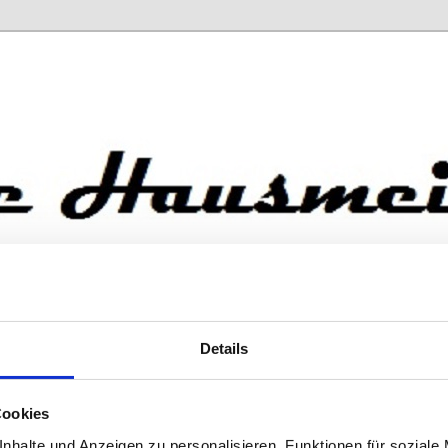
ürnberg
terin
Referenzen
Kontakt
Details
ommen!
Cookies
äre es unser Eigenes. Ganz gleich ob Sie einen festen
nhalte und Anzeigen zu personalisieren, Funktionen für soziale