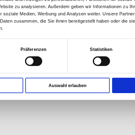
e benötigen oder für ein paar Urlaubstage die geliebten
Website zu analysieren. Außerdem geben wir Informationen zu I
e geben möchten.
r soziale Medien, Werbung und Analysen weiter. Unsere Partner
 Daten zusammen, die Sie ihnen bereitgestellt haben oder die s
r mein Angebot und mein Unternehmen. Gerne lerne ich
n.
nen und berate Sie!
Präferenzen
Statistiken
Impressum
Stolz präsentiert von WordPress
Auswahl erlauben