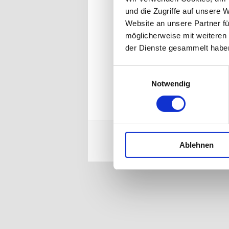
Hausmeister für Ihre Wohnanlag
und die Zugriffe auf unsere 
Zimmerpflanzen in gute Händ
Website an unsere Partner fü
möglicherweise mit weiteren
Informieren Sie sich hier übe
der Dienste gesammelt habe
auch Ihr Objekt persönlich ken
Einwilligungsauswahl
Ihr Ronny Kamen
Notwendig
Ablehnen